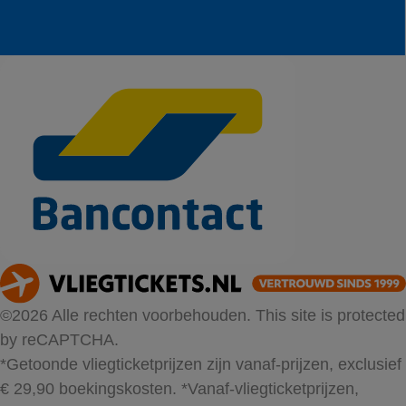
©2026 Alle rechten voorbehouden. This site is protected
by reCAPTCHA.
*Getoonde vliegticketprijzen zijn vanaf-prijzen, exclusief
€ 29,90 boekingskosten.
*Vanaf-vliegticketprijzen,