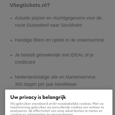
Vliegtickets.nl?
Actuele prijzen en vluchtgegevens voor de
route Dusseldorf naar Stockholm
Handige filters en opties in de zoekmachine
Je betaalt gemakkelijk met iDEAL of je
creditcard
Nederlandstalige site en klantenservice:
365 dagen per jaar bereikbaar
Uw privacy is belangrijk
Zeker van veilig boeken en betalen
Wij gebruiken standaard strikt noodzakelijke cookies. Met uw
toestemming gebruiken wij aanvullende cookies om verkeer te
analyseren, de effectiviteit van onze advertenties te meten en
Boek ook direct een hotel of huurauto voor
content en advertenties te personaliseren.