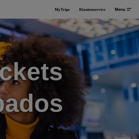
MyTrips
Klantenservice
Menu
ckets
bados