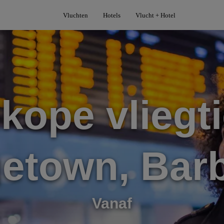
Vluchten
Hotels
Vlucht + Hotel
kope vliegti
getown, Bar
Vanaf