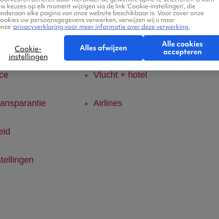
w keuzes op elk moment wijzigen via de link ‘Cookie-instellingen’, die
onderaan elke pagina van onze website beschikbaar is. Voor zover onze
den
Vluchten
cookies uw persoonsgegevens verwerken, verwijzen wij u naar
Ab
onze
privacyverklaring voor meer informatie over deze verwerking.
Alle cookies
klaring
Hotels
Alles afwijzen
Cookie-
accepteren
instellingen
ice
Vlucht + hotel
ransparantie
Airlines
eid
tellingen