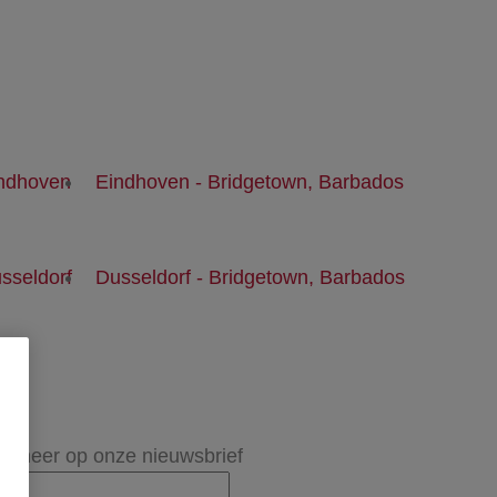
indhoven
Eindhoven - Bridgetown, Barbados
sseldorf
Dusseldorf - Bridgetown, Barbados
onneer op onze nieuwsbrief