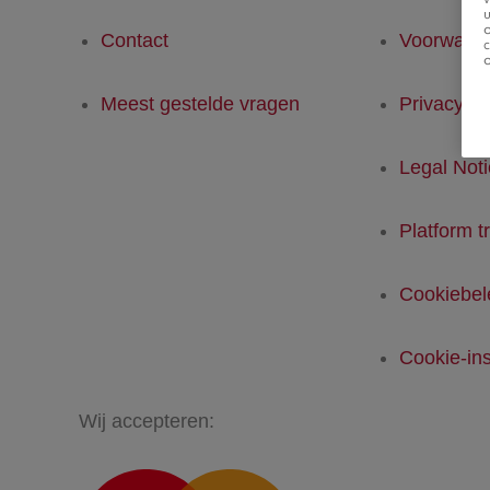
u
Contact
Voorwaar
Meest gestelde vragen
Privacyver
Legal Not
Platform t
Cookiebel
Cookie-ins
Wij accepteren: