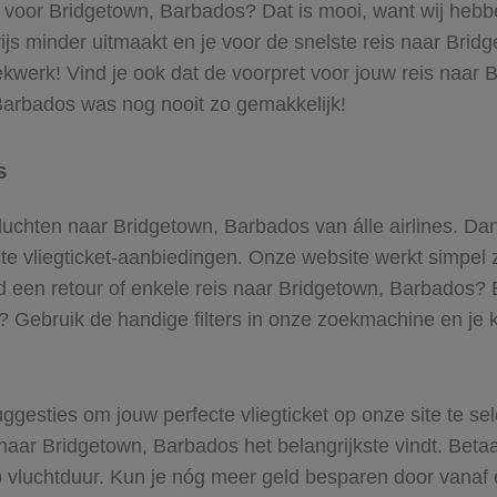
ts voor Bridgetown, Barbados? Dat is mooi, want wij hebbe
ijs minder uitmaakt en je voor de snelste reis naar Bridg
kwerk! Vind je ook dat de voorpret voor jouw reis naa
 Barbados was nog nooit zo gemakkelijk!
s
 vluchten naar Bridgetown, Barbados van álle airlines. Da
ste vliegticket-aanbiedingen. Onze website werkt simpel 
d een retour of enkele reis naar Bridgetown, Barbados? E
n? Gebruik de handige filters in onze zoekmachine en je kr
ggesties om jouw perfecte vliegticket op onze site te se
naar Bridgetown, Barbados het belangrijkste vindt. Betaal
p vluchtduur. Kun je nóg meer geld besparen door vanaf