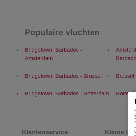
Populaire vluchten
Bridgetown, Barbados -
Amsterd
Amsterdam
Barbad
Bridgetown, Barbados - Brussel
Brussel
Bridgetown, Barbados - Rotterdam
Rotterd
g
v
v
Klantenservice
Kleine let
U