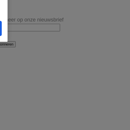
onneer op onze nieuwsbrief
onneren