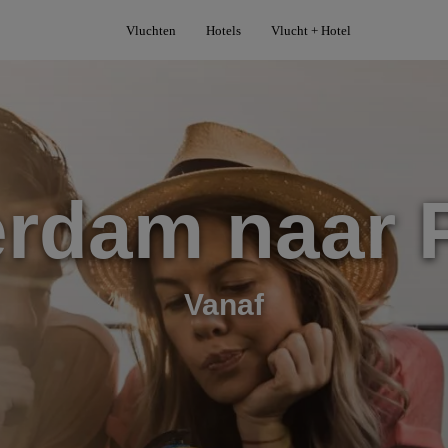
Vluchten
Hotels
Vlucht + Hotel
rdam naar 
Vanaf