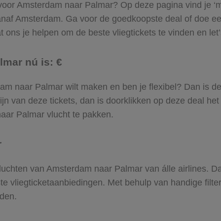
 voor Amsterdam naar Palmar? Op deze pagina vind je ‘m! 
vanaf Amsterdam. Ga voor de goedkoopste deal of doe 
 ons je helpen om de beste vliegtickets te vinden en let’s
lmar nú is: €
erdam naar Palmar wilt maken en ben je flexibel? Dan is d
jn van deze tickets, dan is doorklikken op deze deal het
naar Palmar vlucht te pakken.
r
e vluchten van Amsterdam naar Palmar van álle airlines. D
ste vliegticketaanbiedingen. Met behulp van handige filte
den.