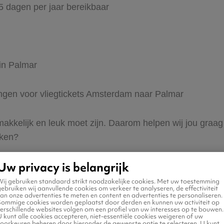
65 dagen per jaar bereikbaar
 in Palmar
dingen voor vliegtickets Amsterdam naar Palmar
 makkelijk en leuk moet zijn. Daarom helpen wij jou gra
eken?
Uw privacy is belangrijk
Wij gebruiken standaard strikt noodzakelijke cookies. Met uw toestemming
ebruiken wij aanvullende cookies om verkeer te analyseren, de effectiviteit
an onze advertenties te meten en content en advertenties te personaliseren.
Sommige cookies worden geplaatst door derden en kunnen uw activiteit op
erschillende websites volgen om een profiel van uw interesses op te bouwen.
n naar Palmar
 kunt alle cookies accepteren, niet-essentiële cookies weigeren of uw
voorkeuren beheren door hieronder de gewenste optie te selecteren. U kunt