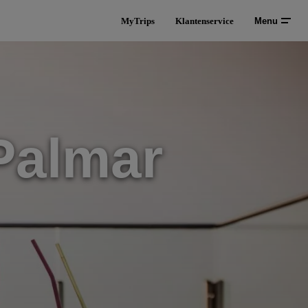
MyTrips
Klantenservice
Menu
Palmar