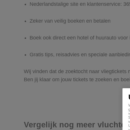
Nederlandstalige site en klantenservice: 3
Zeker van veilig boeken en betalen
Boek ook direct een hotel of huurauto voor
Gratis tips, reisadvies en speciale aanbie
Wij vinden dat de zoektocht naar vliegtickets
Ben jij klaar om jouw tickets te zoeken en bo
g
v
v
Vergelijk nog meer vluchte
U