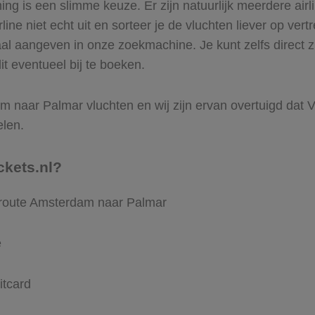
g is een slimme keuze. Er zijn natuurlijk meerdere air
ine niet echt uit en sorteer je de vluchten liever op vert
aal aangeven in onze zoekmachine. Je kunt zelfs direct
t eventueel bij te boeken.
 naar Palmar vluchten en wij zijn ervan overtuigd dat Vli
elen.
ckets.nl?
e route Amsterdam naar Palmar
e
itcard