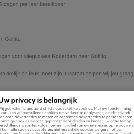
65 dagen per jaar bereikbaar
n Golfito
ingen voor vliegtickets Rotterdam naar Golfito
 makkelijk en leuk moet zijn. Daarom helpen wij jou graa
Uw privacy is belangrijk
Wij gebruiken standaard strikt noodzakelijke cookies. Met uw toestemming
ebruiken wij aanvullende cookies om verkeer te analyseren, de effectiviteit
an onze advertenties te meten en content en advertenties te personaliseren.
Sommige cookies worden geplaatst door derden en kunnen uw activiteit op
erschillende websites volgen om een profiel van uw interesses op te bouwen.
 naar Golfito
 kunt alle cookies accepteren, niet-essentiële cookies weigeren of uw
voorkeuren beheren door hieronder de gewenste optie te selecteren. U kunt