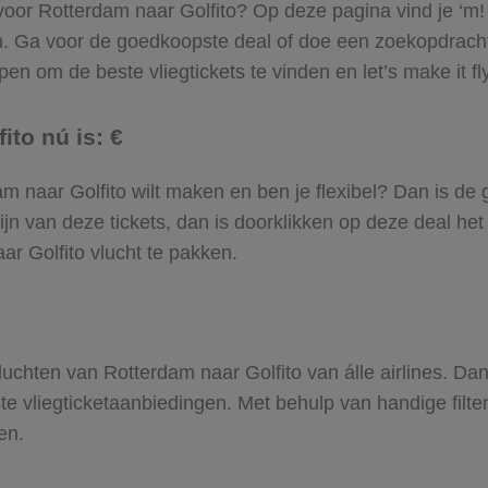
 voor Rotterdam naar Golfito? Op deze pagina vind je ‘m!
am. Ga voor de goedkoopste deal of doe een zoekopdracht
en om de beste vliegtickets te vinden en let’s make it fl
ito nú is: €
rdam naar Golfito wilt maken en ben je flexibel? Dan is de
jn van deze tickets, dan is doorklikken op deze deal het
aar Golfito vlucht te pakken.
 vluchten van Rotterdam naar Golfito van álle airlines. Da
ste vliegticketaanbiedingen. Met behulp van handige filte
en.