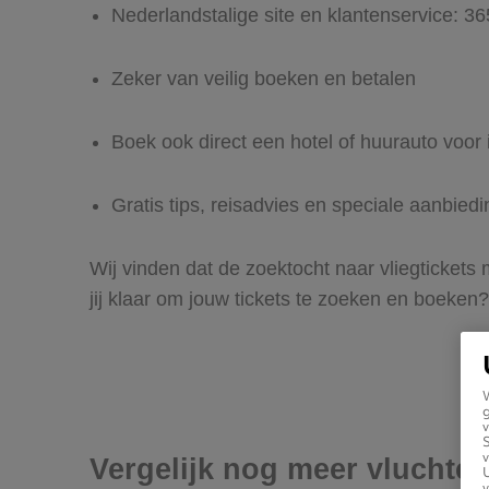
Nederlandstalige site en klantenservice: 3
Zeker van veilig boeken en betalen
Boek ook direct een hotel of huurauto voor i
Gratis tips, reisadvies en speciale aanbied
Wij vinden dat de zoektocht naar vliegtickets
jij klaar om jouw tickets te zoeken en boeken?
g
v
v
Vergelijk nog meer vluchten
U