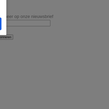
onneer op onze nieuwsbrief
onneren