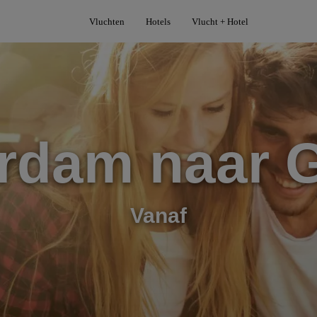
Vluchten
Hotels
Vlucht + Hotel
rdam naar G
Vanaf