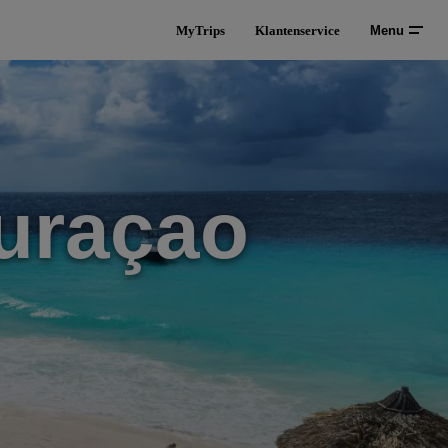
MyTrips
Klantenservice
Menu
uraçao