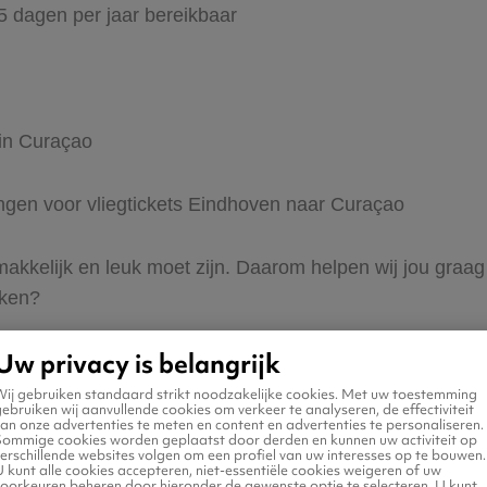
65 dagen per jaar bereikbaar
 in Curaçao
dingen voor vliegtickets Eindhoven naar Curaçao
 makkelijk en leuk moet zijn. Daarom helpen wij jou gra
eken?
Uw privacy is belangrijk
Wij gebruiken standaard strikt noodzakelijke cookies. Met uw toestemming
ebruiken wij aanvullende cookies om verkeer te analyseren, de effectiviteit
an onze advertenties te meten en content en advertenties te personaliseren.
Sommige cookies worden geplaatst door derden en kunnen uw activiteit op
erschillende websites volgen om een profiel van uw interesses op te bouwen.
n naar Curaçao
 kunt alle cookies accepteren, niet-essentiële cookies weigeren of uw
voorkeuren beheren door hieronder de gewenste optie te selecteren. U kunt