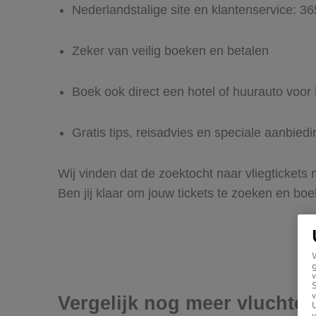
Nederlandstalige site en klantenservice: 3
Zeker van veilig boeken en betalen
Boek ook direct een hotel of huurauto voor
Gratis tips, reisadvies en speciale aanbie
Wij vinden dat de zoektocht naar vliegtickets
Ben jij klaar om jouw tickets te zoeken en bo
g
v
v
Vergelijk nog meer vluchte
U