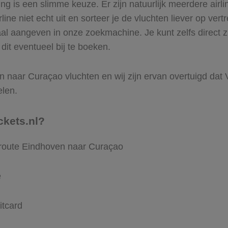
 is een slimme keuze. Er zijn natuurlijk meerdere airl
ine niet echt uit en sorteer je de vluchten liever op vert
aal aangeven in onze zoekmachine. Je kunt zelfs direct 
dit eventueel bij te boeken.
 naar Curaçao vluchten en wij zijn ervan overtuigd dat Vli
elen.
ckets.nl?
 route Eindhoven naar Curaçao
e
itcard