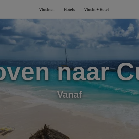
Vluchten
Hotels
Vlucht + Hotel
oven naar C
Vanaf