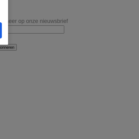
onneer op onze nieuwsbrief
onneren