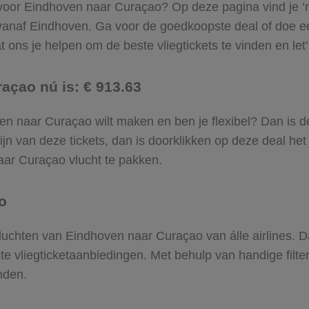
 voor Eindhoven naar Curaçao? Op deze pagina vind je ‘m!
 vanaf Eindhoven. Ga voor de goedkoopste deal of doe
 ons je helpen om de beste vliegtickets te vinden en let’s
açao nú is: € 913.63
hoven naar Curaçao wilt maken en ben je flexibel? Dan is d
jn van deze tickets, dan is doorklikken op deze deal het
naar Curaçao vlucht te pakken.
o
 vluchten van Eindhoven naar Curaçao van álle airlines. 
ste vliegticketaanbiedingen. Met behulp van handige filte
nden.