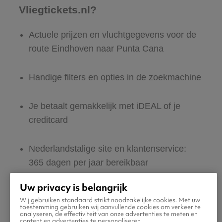
Vliegtickets.nl?
Actuele prijzen en vluchtgegevens voor de
route Eindhoven naar Punta Cana
Handige filters en opties in de zoekmachine
Je betaalt gemakkelijk met iDEAL of je
creditcard
Nederlandstalige site en klantenservice:
365 dagen per jaar bereikbaar
Uw privacy is belangrijk
Zeker van veilig boeken en betalen
Wij gebruiken standaard strikt noodzakelijke cookies. Met uw
toestemming gebruiken wij aanvullende cookies om verkeer te
analyseren, de effectiviteit van onze advertenties te meten en
Boek ook direct een hotel of huurauto voor
content en advertenties te personaliseren.