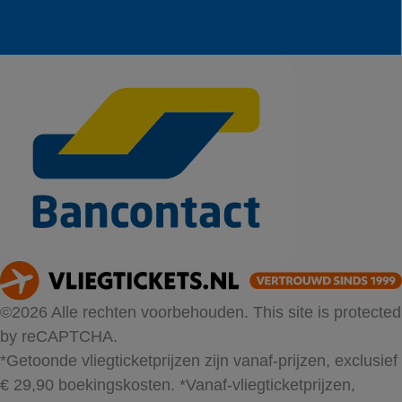
©2026 Alle rechten voorbehouden. This site is protected
by reCAPTCHA.
*Getoonde vliegticketprijzen zijn vanaf-prijzen, exclusief
€ 29,90 boekingskosten.
*Vanaf-vliegticketprijzen,