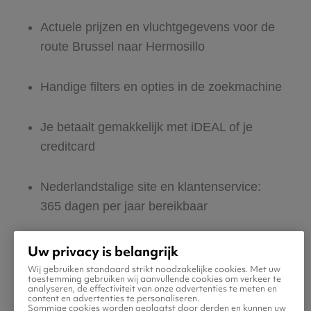
Actuele prijzen en vluchtgegevens voor de
route Brussel naar Hermosillo
Handige filters en opties in de zoekmachine
Je betaalt gemakkelijk met iDEAL of je
creditcard
Nederlandstalige site en klantenservice:
365 dagen per jaar bereikbaar
Zeker van veilig boeken en betalen
Uw privacy is belangrijk
Wij gebruiken standaard strikt noodzakelijke cookies. Met uw
toestemming gebruiken wij aanvullende cookies om verkeer te
Boek ook direct een hotel of huurauto voor
analyseren, de effectiviteit van onze advertenties te meten en
content en advertenties te personaliseren.
in Hermosillo
Sommige cookies worden geplaatst door derden en kunnen uw