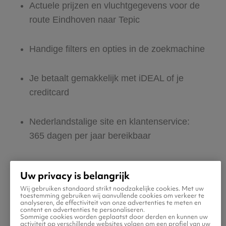
Actuele prijzen en vluchtgegevens voor de
route Eindhoven naar Tepic
Handige filters en opties in de zoekmachine
Je betaalt gemakkelijk met iDEAL of je
creditcard
Nederlandstalige site en klantenservice:
365 dagen per jaar bereikbaar
Zeker van veilig boeken en betalen
Uw privacy is belangrijk
Wij gebruiken standaard strikt noodzakelijke cookies. Met uw
Boek ook direct een hotel of huurauto voor
toestemming gebruiken wij aanvullende cookies om verkeer te
analyseren, de effectiviteit van onze advertenties te meten en
in Tepic
content en advertenties te personaliseren.
Sommige cookies worden geplaatst door derden en kunnen uw
activiteit op verschillende websites volgen om een profiel van uw