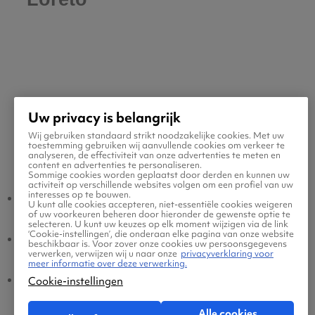
Uw privacy is belangrijk
Wij gebruiken standaard strikt noodzakelijke cookies. Met uw
toestemming gebruiken wij aanvullende cookies om verkeer te
Populaire vluchten
analyseren, de effectiviteit van onze advertenties te meten en
content en advertenties te personaliseren.
Sommige cookies worden geplaatst door derden en kunnen uw
activiteit op verschillende websites volgen om een profiel van uw
interesses op te bouwen.
Loreto - Amsterdam
Amsterdam - Loreto
U kunt alle cookies accepteren, niet-essentiële cookies weigeren
of uw voorkeuren beheren door hieronder de gewenste optie te
selecteren. U kunt uw keuzes op elk moment wijzigen via de link
‘Cookie-instellingen’, die onderaan elke pagina van onze website
Loreto - Eindhoven
Eindhoven - Loreto
beschikbaar is. Voor zover onze cookies uw persoonsgegevens
verwerken, verwijzen wij u naar onze
privacyverklaring voor
meer informatie over deze verwerking.
Loreto - Brussel
Brussel - Loreto
Cookie-instellingen
Alle cookies