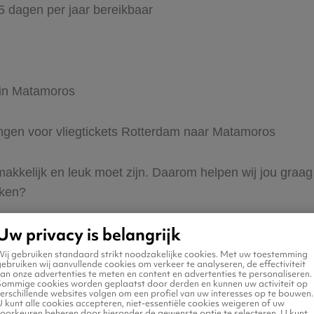
65 dagen per jaar bereikbaar
 in Matamoros
dingen voor vliegtickets Rotterdam naar Matamoros
 makkelijk en leuk moet zijn. Daarom helpen wij jou gra
eken?
Uw privacy is belangrijk
Wij gebruiken standaard strikt noodzakelijke cookies. Met uw toestemming
ebruiken wij aanvullende cookies om verkeer te analyseren, de effectiviteit
an onze advertenties te meten en content en advertenties te personaliseren.
Sommige cookies worden geplaatst door derden en kunnen uw activiteit op
erschillende websites volgen om een profiel van uw interesses op te bouwen.
n naar Matamoros
 kunt alle cookies accepteren, niet-essentiële cookies weigeren of uw
voorkeuren beheren door hieronder de gewenste optie te selecteren. U kunt