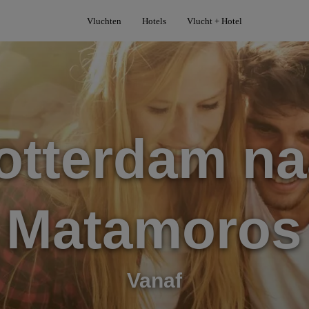
Vluchten
Hotels
Vlucht + Hotel
otterdam na
Matamoros
Vanaf