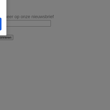
onneer op onze nieuwsbrief
onneren