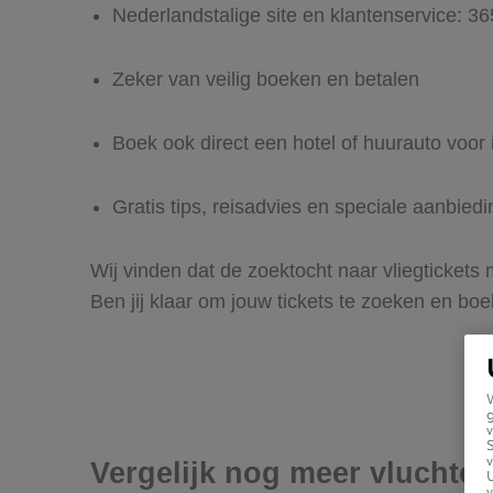
Nederlandstalige site en klantenservice: 3
Zeker van veilig boeken en betalen
Boek ook direct een hotel of huurauto voor
Gratis tips, reisadvies en speciale aanbie
Wij vinden dat de zoektocht naar vliegtickets
Ben jij klaar om jouw tickets te zoeken en bo
g
v
v
Vergelijk nog meer vluchte
U