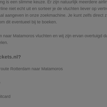
 is een slimme keuze. Er zijn natuurlijk meerdere airl
ine niet echt uit en sorteer je de vluchten liever op vert
aal aangeven in onze zoekmachine. Je kunt zelfs direct 
m dit eventueel bij te boeken.
 naar Matamoros vluchten en wij zijn ervan overtuigd dat 
elen.
ckets.nl?
e route Rotterdam naar Matamoros
e
itcard