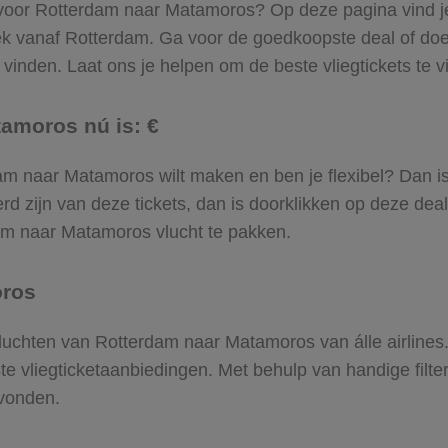
l voor Rotterdam naar Matamoros? Op deze pagina vind je ‘
ek vanaf Rotterdam. Ga voor de goedkoopste deal of d
inden. Laat ons je helpen om de beste vliegtickets te vin
tamoros nú is: €
erdam naar Matamoros wilt maken en ben je flexibel? Dan i
d zijn van deze tickets, dan is doorklikken op deze deal
rdam naar Matamoros vlucht te pakken.
oros
e vluchten van Rotterdam naar Matamoros van álle airlines
ste vliegticketaanbiedingen. Met behulp van handige filte
evonden.