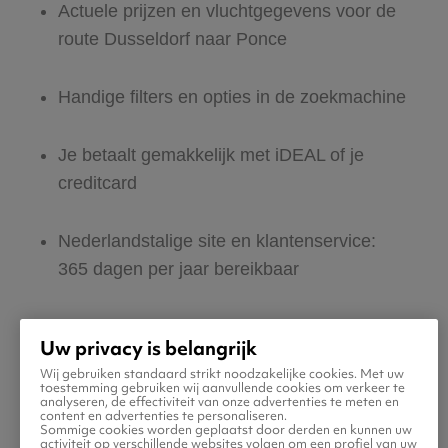
Actuele prijzen en vluchtgegevens voor de
route Dusseldorf naar Ponce
Handige filters en opties in de zoekmachine
Je betaalt gemakkelijk met iDEAL of je
creditcard
Nederlandstalige site en klantenservice:
365 dagen per jaar bereikbaar
Zeker van veilig boeken en betalen
Uw privacy is belangrijk
Wij gebruiken standaard strikt noodzakelijke cookies. Met uw
Boek ook direct een hotel of huurauto voor
toestemming gebruiken wij aanvullende cookies om verkeer te
analyseren, de effectiviteit van onze advertenties te meten en
in Ponce
content en advertenties te personaliseren.
Sommige cookies worden geplaatst door derden en kunnen uw
activiteit op verschillende websites volgen om een profiel van uw