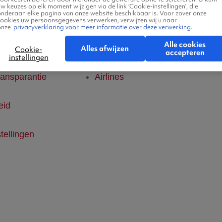
w keuzes op elk moment wijzigen via de link ‘Cookie-instellingen’, die
onderaan elke pagina van onze website beschikbaar is. Voor zover onze
klaring
Hotels
cookies uw persoonsgegevens verwerken, verwijzen wij u naar
onze
privacyverklaring voor meer informatie over deze verwerking.
Alle cookies
ice
Vlucht + hotel
Alles afwijzen
Cookie-
accepteren
instellingen
ransparantie
Airlines
eid
tellingen