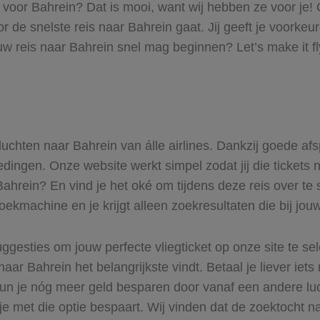
s voor Bahrein? Dat is mooi, want wij hebben ze voor je!
oor de snelste reis naar Bahrein gaat. Jij geeft je voork
uw reis naar Bahrein snel mag beginnen? Let’s make it f
 vluchten naar Bahrein van álle airlines. Dankzij goede af
iedingen. Onze website werkt simpel zodat jij die ticket
 Bahrein? En vind je het oké om tijdens deze reis over te 
zoekmachine en je krijgt alleen zoekresultaten die bij jo
ggesties om jouw perfecte vliegticket op onze site te se
naar Bahrein het belangrijkste vindt. Betaal je liever iet
 Kun je nóg meer geld besparen door vanaf een andere l
 je met die optie bespaart. Wij vinden dat de zoektocht na