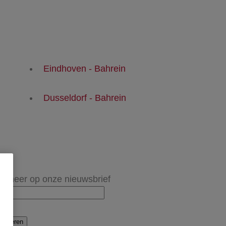
Eindhoven - Bahrein
Dusseldorf - Bahrein
onneer op onze nieuwsbrief
onneren