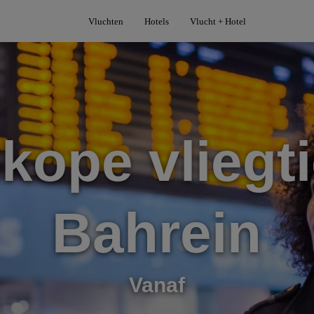
Vluchten
Hotels
Vlucht + Hotel
kope vliegti
Bahrein
Vanaf