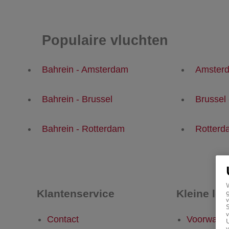
Populaire vluchten
Bahrein - Amsterdam
Amsterd
Bahrein - Brussel
Brussel 
Bahrein - Rotterdam
Rotterd
Klantenservice
Kleine let
g
v
v
Contact
Voorwaar
U