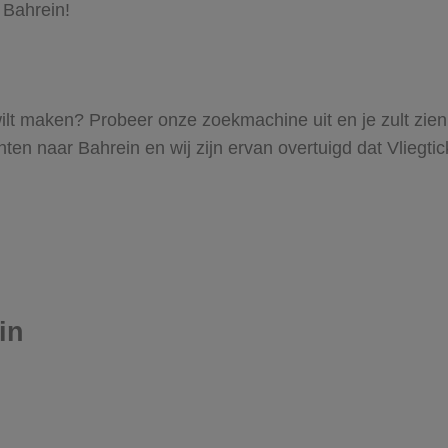
 Bahrein!
n wilt maken? Probeer onze zoekmachine uit en je zult zi
en naar Bahrein en wij zijn ervan overtuigd dat Vliegtick
in