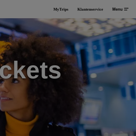
MyTrips
Klantenservice
Menu
ckets