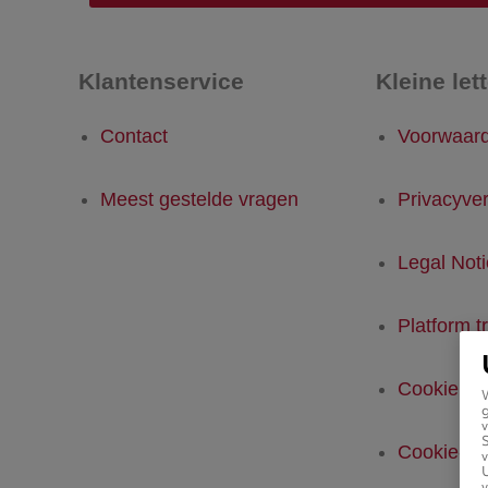
Klantenservice
Kleine let
Contact
Voorwaar
Meest gestelde vragen
Privacyver
Legal Not
Platform t
Cookiebel
g
v
Cookie-ins
v
U