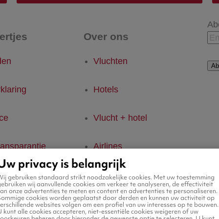
Ab
tertjes
Over ons
den
Vluchten
Ab
klaring
Hotels
ice
Vlucht + hotel
ransparantie
Airlines
Uw privacy is belangrijk
eid
Wij gebruiken standaard strikt noodzakelijke cookies. Met uw toestemming
ebruiken wij aanvullende cookies om verkeer te analyseren, de effectiviteit
an onze advertenties te meten en content en advertenties te personaliseren.
Sommige cookies worden geplaatst door derden en kunnen uw activiteit op
tellingen
erschillende websites volgen om een profiel van uw interesses op te bouwen.
 kunt alle cookies accepteren, niet-essentiële cookies weigeren of uw
voorkeuren beheren door hieronder de gewenste optie te selecteren. U kunt