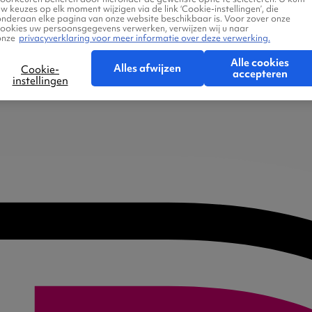
w keuzes op elk moment wijzigen via de link ‘Cookie-instellingen’, die
onderaan elke pagina van onze website beschikbaar is. Voor zover onze
cookies uw persoonsgegevens verwerken, verwijzen wij u naar
onze
privacyverklaring voor meer informatie over deze verwerking.
Alle cookies
Alles afwijzen
Cookie-
accepteren
instellingen