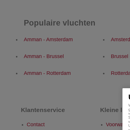
Populaire vluchten
Amman - Amsterdam
Amster
Amman - Brussel
Brussel
Amman - Rotterdam
Rotter
Klantenservice
Kleine let
g
v
v
Contact
Voorwaar
U