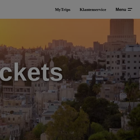
MyTrips
Klantenservice
Menu
ckets