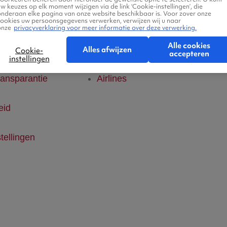
w keuzes op elk moment wijzigen via de link ‘Cookie-instellingen’, die
onderaan elke pagina van onze website beschikbaar is. Voor zover onze
klaring
Hotels
cookies uw persoonsgegevens verwerken, verwijzen wij u naar
onze
privacyverklaring voor meer informatie over deze verwerking.
Alle cookies
ice
Vlucht + hotel
Alles afwijzen
Cookie-
accepteren
instellingen
ransparantie
Airlines
eid
tellingen