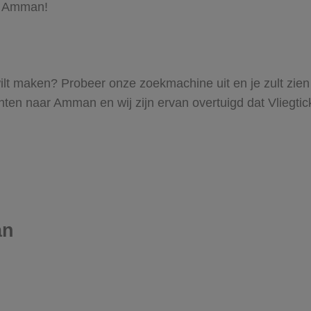
ar Amman!
 wilt maken? Probeer onze zoekmachine uit en je zult zie
n naar Amman en wij zijn ervan overtuigd dat Vliegtickt
an