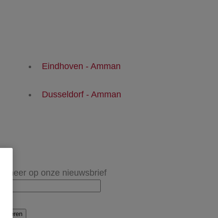
Eindhoven - Amman
Dusseldorf - Amman
onneer op onze nieuwsbrief
onneren