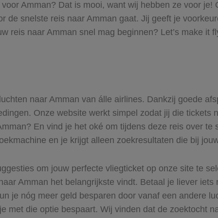
ts voor Amman? Dat is mooi, want wij hebben ze voor je!
voor de snelste reis naar Amman gaat. Jij geeft je voorke
ouw reis naar Amman snel mag beginnen? Let’s make it f
 vluchten naar Amman van álle airlines. Dankzij goede afs
biedingen. Onze website werkt simpel zodat jij die ticke
r Amman? En vind je het oké om tijdens deze reis over te s
zoekmachine en je krijgt alleen zoekresultaten die bij jo
ggesties om jouw perfecte vliegticket op onze site te se
naar Amman het belangrijkste vindt. Betaal je liever iets
 Kun je nóg meer geld besparen door vanaf een andere 
 je met die optie bespaart. Wij vinden dat de zoektocht na