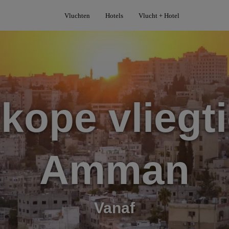
Vluchten
Hotels
Vlucht + Hotel
kope vliegti
Amman
Vanaf