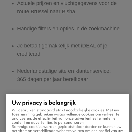
Actuele prijzen en vluchtgegevens voor de
route Brussel naar Bisha
Handige filters en opties in de zoekmachine
Je betaalt gemakkelijk met iDEAL of je
creditcard
Nederlandstalige site en klantenservice:
365 dagen per jaar bereikbaar
Zeker van veilig boeken en betalen
Uw privacy is belangrijk
Wij gebruiken standaard strikt noodzakelijke cookies. Met uw
Boek ook direct een hotel of huurauto voor
toestemming gebruiken wij aanvullende cookies om verkeer te
analyseren, de effectiviteit van onze advertenties te meten en
in Bisha
content en advertenties te personaliseren.
Sommige cookies worden geplaatst door derden en kunnen uw
activiteit op verschillende websites volgen om een profiel van uw