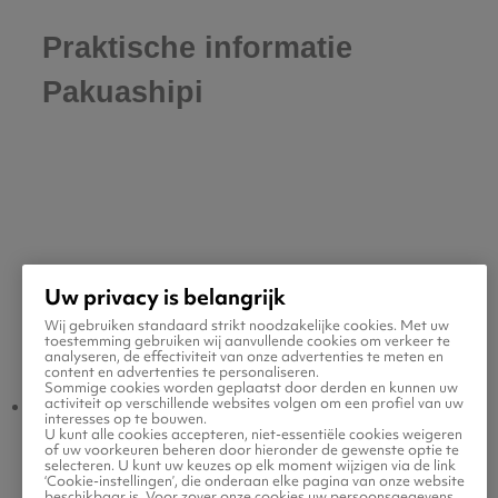
Praktische informatie
Pakuashipi
Uw privacy is belangrijk
Wij gebruiken standaard strikt noodzakelijke cookies. Met uw
Populaire vluchten
toestemming gebruiken wij aanvullende cookies om verkeer te
analyseren, de effectiviteit van onze advertenties te meten en
content en advertenties te personaliseren.
Sommige cookies worden geplaatst door derden en kunnen uw
activiteit op verschillende websites volgen om een profiel van uw
Pakuashipi -
Amsterdam -
interesses op te bouwen.
U kunt alle cookies accepteren, niet-essentiële cookies weigeren
Amsterdam
Pakuashipi
of uw voorkeuren beheren door hieronder de gewenste optie te
selecteren. U kunt uw keuzes op elk moment wijzigen via de link
‘Cookie-instellingen’, die onderaan elke pagina van onze website
beschikbaar is. Voor zover onze cookies uw persoonsgegevens