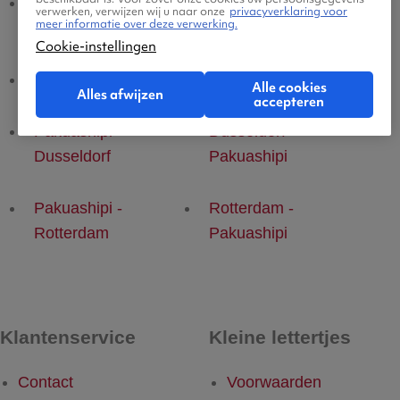
Pakuashipi -
Eindhoven -
verwerken, verwijzen wij u naar onze
privacyverklaring voor
meer informatie over deze verwerking.
Eindhoven
Pakuashipi
Cookie-instellingen
Pakuashipi - Brussel
Brussel - Pakuashipi
Alle cookies
Alles afwijzen
accepteren
Pakuashipi -
Dusseldorf -
Dusseldorf
Pakuashipi
Pakuashipi -
Rotterdam -
Rotterdam
Pakuashipi
Klantenservice
Kleine lettertjes
Contact
Voorwaarden