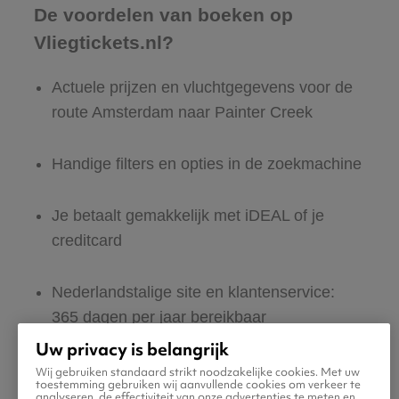
De voordelen van boeken op
Vliegtickets.nl?
Actuele prijzen en vluchtgegevens voor de
route Amsterdam naar Painter Creek
Handige filters en opties in de zoekmachine
Je betaalt gemakkelijk met iDEAL of je
creditcard
Nederlandstalige site en klantenservice:
365 dagen per jaar bereikbaar
Uw privacy is belangrijk
Zeker van veilig boeken en betalen
Wij gebruiken standaard strikt noodzakelijke cookies. Met uw
toestemming gebruiken wij aanvullende cookies om verkeer te
analyseren, de effectiviteit van onze advertenties te meten en