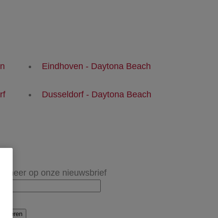
en
Eindhoven - Daytona Beach
rf
Dusseldorf - Daytona Beach
onneer op onze nieuwsbrief
onneren