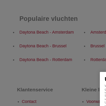
Populaire vluchten
Daytona Beach - Amsterdam
Amsterd
Daytona Beach - Brussel
Brussel
Daytona Beach - Rotterdam
Rotterd
Klantenservice
Kleine let
g
v
v
Contact
Voorwaar
U