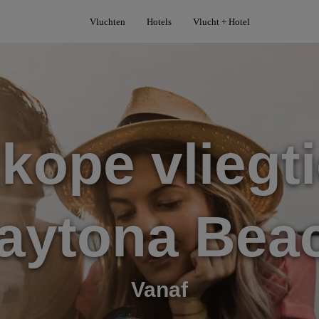
Vluchten
Hotels
Vlucht + Hotel
kope vliegti
aytona Bea
Vanaf