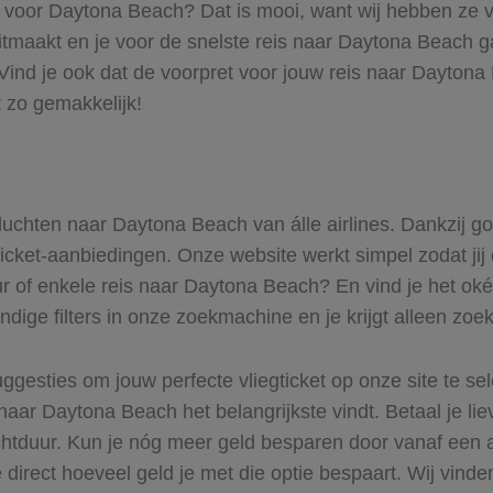
ts voor Daytona Beach? Dat is mooi, want wij hebben ze v
itmaakt en je voor de snelste reis naar Daytona Beach gaa
ind je ook dat de voorpret voor jouw reis naar Daytona 
 zo gemakkelijk!
 vluchten naar Daytona Beach van álle airlines. Dankzij g
gticket-aanbiedingen. Onze website werkt simpel zodat jij
ur of enkele reis naar Daytona Beach? En vind je het oké 
ndige filters in onze zoekmachine en je krijgt alleen zoe
ggesties om jouw perfecte vliegticket op onze site te se
naar Daytona Beach het belangrijkste vindt. Betaal je li
uchtduur. Kun je nóg meer geld besparen door vanaf een
 direct hoeveel geld je met die optie bespaart. Wij vinde