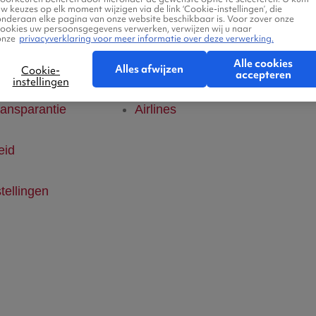
w keuzes op elk moment wijzigen via de link ‘Cookie-instellingen’, die
onderaan elke pagina van onze website beschikbaar is. Voor zover onze
klaring
Hotels
cookies uw persoonsgegevens verwerken, verwijzen wij u naar
onze
privacyverklaring voor meer informatie over deze verwerking.
Alle cookies
ice
Vlucht + hotel
Alles afwijzen
Cookie-
accepteren
instellingen
ransparantie
Airlines
eid
tellingen