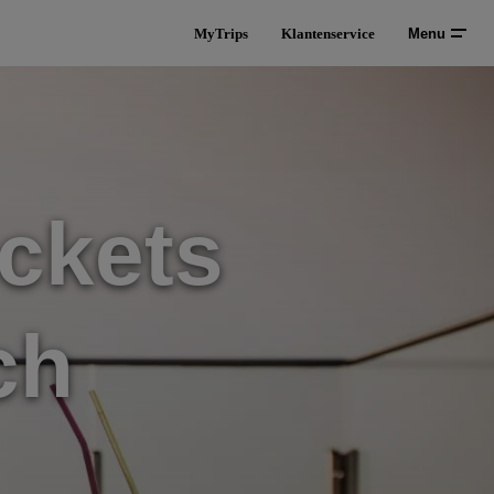
MyTrips
Klantenservice
Menu
ckets
ch