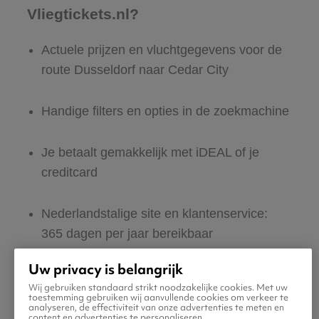
Vliegtickets.nl?
Actuele prijzen en vluchtgegevens voor de
route Dusseldorf naar Cedar City
Handige filters en opties in de zoekmachine
Je betaalt gemakkelijk met iDEAL of je
creditcard
Nederlandstalige site en klantenservice:
365 dagen per jaar bereikbaar
Uw privacy is belangrijk
Zeker van veilig boeken en betalen
Wij gebruiken standaard strikt noodzakelijke cookies. Met uw
toestemming gebruiken wij aanvullende cookies om verkeer te
analyseren, de effectiviteit van onze advertenties te meten en
Boek ook direct een hotel of huurauto voor
content en advertenties te personaliseren.