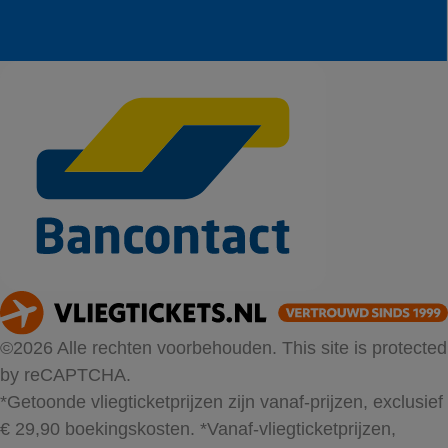
©2026 Alle rechten voorbehouden. This site is protected
by reCAPTCHA.
*Getoonde vliegticketprijzen zijn vanaf-prijzen, exclusief
€ 29,90 boekingskosten.
*Vanaf-vliegticketprijzen,