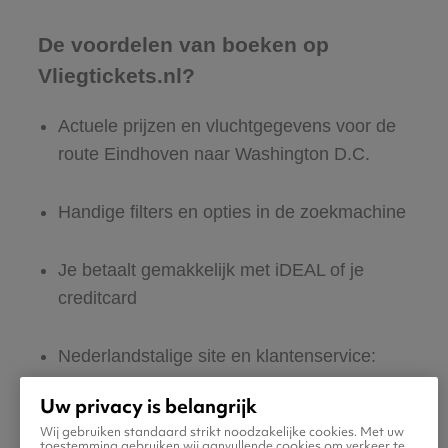
De voordelen van boeken op
Vliegtickets.nl?
Actuele prijzen en vluchtgegevens voor de
route Eindhoven naar Washington D.C.
Handige filters en opties in de zoekmachine
Je betaalt gemakkelijk met iDEAL of je
creditcard
Nederlandstalige site en klantenservice:
365 dagen per jaar bereikbaar
Uw privacy is belangrijk
Wij gebruiken standaard strikt noodzakelijke cookies. Met uw
Zeker van veilig boeken en betalen
toestemming gebruiken wij aanvullende cookies om verkeer te