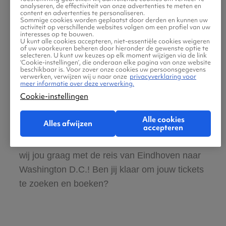
analyseren, de effectiviteit van onze advertenties te meten en
content en advertenties te personaliseren.
Sommige cookies worden geplaatst door derden en kunnen uw
Boek ook direct een hotel of huurauto voor
activiteit op verschillende websites volgen om een profiel van uw
interesses op te bouwen.
in Washington D.C.
U kunt alle cookies accepteren, niet-essentiële cookies weigeren
of uw voorkeuren beheren door hieronder de gewenste optie te
selecteren. U kunt uw keuzes op elk moment wijzigen via de link
‘Cookie-instellingen’, die onderaan elke pagina van onze website
Gratis tips, reisadvies en speciale
beschikbaar is. Voor zover onze cookies uw persoonsgegevens
verwerken, verwijzen wij u naar onze
privacyverklaring voor
aanbiedingen voor vliegtickets Eindhoven
meer informatie over deze verwerking.
Cookie-instellingen
naar Washington D.C.
Alle cookies
Alles afwijzen
Wij vinden dat de zoektocht naar vliegtickets
accepteren
makkelijk en leuk moet zijn. Daarom helpen
wij jou graag met de reis van Eindhoven naar
Washington D.C.! Ben jij klaar om jouw tickets
te zoeken en boeken?