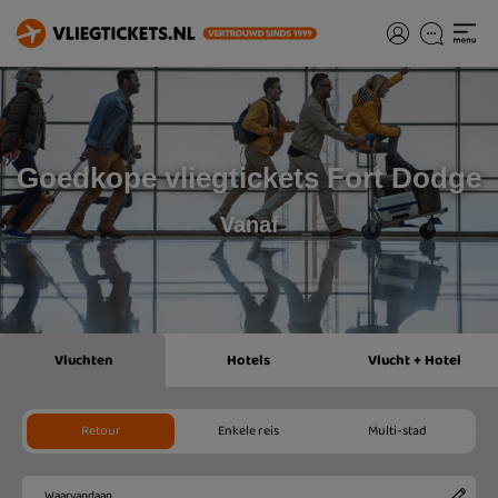
Goedkope vliegtickets Fort Dodge
Vanaf