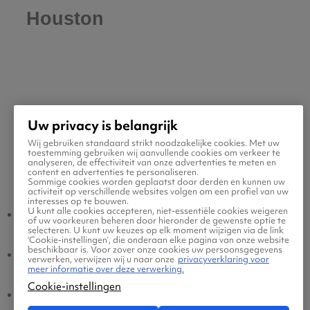
Houston
Uw privacy is belangrijk
Wij gebruiken standaard strikt noodzakelijke cookies. Met uw
toestemming gebruiken wij aanvullende cookies om verkeer te
analyseren, de effectiviteit van onze advertenties te meten en
Populaire vluchten
content en advertenties te personaliseren.
Sommige cookies worden geplaatst door derden en kunnen uw
activiteit op verschillende websites volgen om een profiel van uw
interesses op te bouwen.
U kunt alle cookies accepteren, niet-essentiële cookies weigeren
Houston - Amsterdam
Amsterdam - Houston
of uw voorkeuren beheren door hieronder de gewenste optie te
selecteren. U kunt uw keuzes op elk moment wijzigen via de link
‘Cookie-instellingen’, die onderaan elke pagina van onze website
beschikbaar is. Voor zover onze cookies uw persoonsgegevens
Houston - Eindhoven
Eindhoven - Houston
verwerken, verwijzen wij u naar onze
privacyverklaring voor
meer informatie over deze verwerking.
Cookie-instellingen
Houston - Brussel
Brussel - Houston