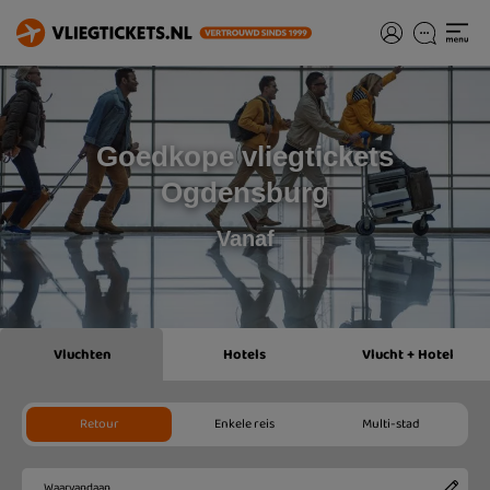
Goedkope vliegtickets
Ogdensburg
Vanaf