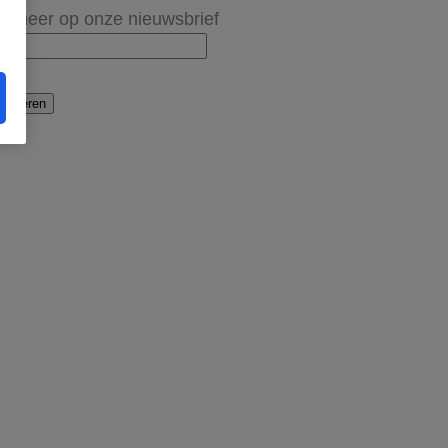
onneer op onze nieuwsbrief
onneren