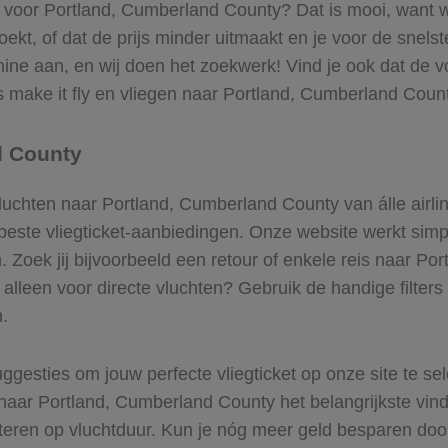
ts voor Portland, Cumberland County? Dat is mooi, want w
kt, of dat de prijs minder uitmaakt en je voor de snels
hine aan, en wij doen het zoekwerk! Vind je ook dat de vo
make it fly en vliegen naar Portland, Cumberland Count
d County
 vluchten naar Portland, Cumberland County van álle airl
beste vliegticket-aanbiedingen. Onze website werkt simpel
Zoek jij bijvoorbeeld een retour of enkele reis naar Po
e alleen voor directe vluchten? Gebruik de handige filters
.
ggesties om jouw perfecte vliegticket op onze site te se
naar Portland, Cumberland County het belangrijkste vindt
rteren op vluchtduur. Kun je nóg meer geld besparen doo