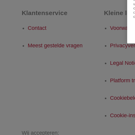
u
Klantenservice
Kleine let
Contact
Voorwaar
Meest gestelde vragen
Privacyver
Legal Not
Platform t
Cookiebel
Cookie-ins
Wij accepteren: