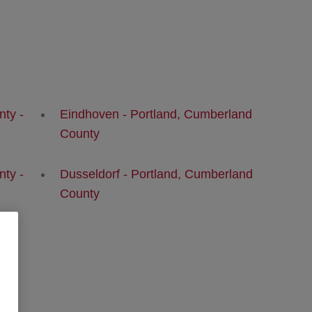
ty -
Eindhoven - Portland, Cumberland
County
ty -
Dusseldorf - Portland, Cumberland
County