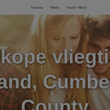
Vluchten
Hotels
Vlucht + Hotel
kope vliegti
land, Cumbe
County