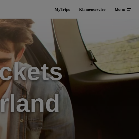
MyTrips
Klantenservice
Menu
ckets
rland