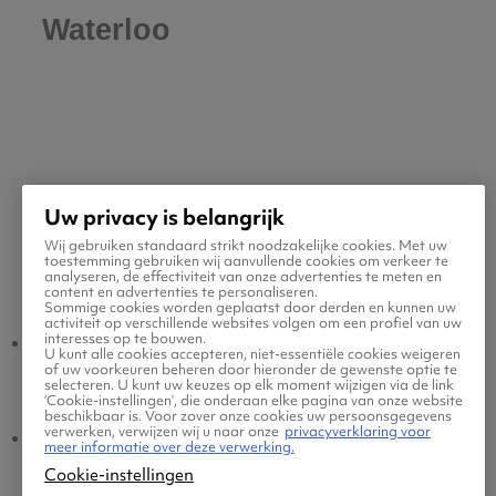
Waterloo
Uw privacy is belangrijk
Wij gebruiken standaard strikt noodzakelijke cookies. Met uw
toestemming gebruiken wij aanvullende cookies om verkeer te
Populaire vluchten
analyseren, de effectiviteit van onze advertenties te meten en
content en advertenties te personaliseren.
Sommige cookies worden geplaatst door derden en kunnen uw
activiteit op verschillende websites volgen om een profiel van uw
interesses op te bouwen.
Waterloo -
Amsterdam -
U kunt alle cookies accepteren, niet-essentiële cookies weigeren
of uw voorkeuren beheren door hieronder de gewenste optie te
Amsterdam
Waterloo
selecteren. U kunt uw keuzes op elk moment wijzigen via de link
‘Cookie-instellingen’, die onderaan elke pagina van onze website
beschikbaar is. Voor zover onze cookies uw persoonsgegevens
verwerken, verwijzen wij u naar onze
privacyverklaring voor
Waterloo - Eindhoven
Eindhoven - Waterloo
meer informatie over deze verwerking.
Cookie-instellingen