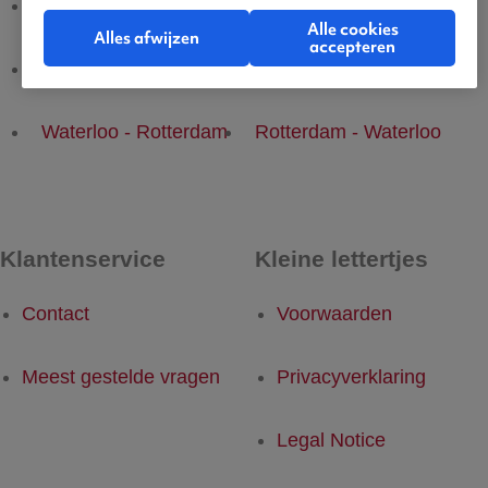
Waterloo - Brussel
Brussel - Waterloo
Alle cookies
Alles afwijzen
accepteren
Waterloo - Dusseldorf
Dusseldorf - Waterloo
Waterloo - Rotterdam
Rotterdam - Waterloo
Klantenservice
Kleine lettertjes
Contact
Voorwaarden
Meest gestelde vragen
Privacyverklaring
Legal Notice