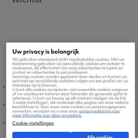
Uw privacy is belangrijk
Wij gebruiken standaard strikt noodzakelijke cookies. Met uw
toestemming gebruiken wij aanvullende cookies om verkeer te
Populaire vluchten
analyseren, de effectiviteit van onze advertenties te meten en
content en advertenties te personaliseren.
Sommige cookies worden geplaatst door derden en kunnen uw
activiteit op verschillende websites volgen om een profiel van uw
interesses op te bouwen.
Wichita - Amsterdam
Amsterdam - Wichita
U kunt alle cookies accepteren, niet-essentiële cookies weigeren
of uw voorkeuren beheren door hieronder de gewenste optie te
selecteren. U kunt uw keuzes op elk moment wijzigen via de link
‘Cookie-instellingen’, die onderaan elke pagina van onze website
Wichita - Eindhoven
Eindhoven - Wichita
beschikbaar is. Voor zover onze cookies uw persoonsgegevens
verwerken, verwijzen wij u naar onze
privacyverklaring voor
meer informatie over deze verwerking.
Wichita - Brussel
Brussel - Wichita
Cookie-instellingen
Alle cookies