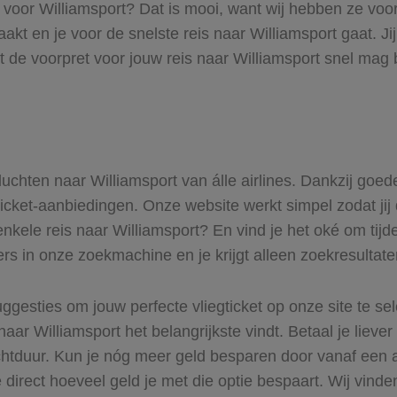
s voor Williamsport? Dat is mooi, want wij hebben ze voor
maakt en je voor de snelste reis naar Williamsport gaat. 
t de voorpret voor jouw reis naar Williamsport snel mag 
vluchten naar Williamsport van álle airlines. Dankzij goe
ticket-aanbiedingen. Onze website werkt simpel zodat jij 
enkele reis naar Williamsport? En vind je het oké om tijde
ers in onze zoekmachine en je krijgt alleen zoekresultat
ggesties om jouw perfecte vliegticket op onze site te se
naar Williamsport het belangrijkste vindt. Betaal je lieve
uchtduur. Kun je nóg meer geld besparen door vanaf een 
 direct hoeveel geld je met die optie bespaart. Wij vinde