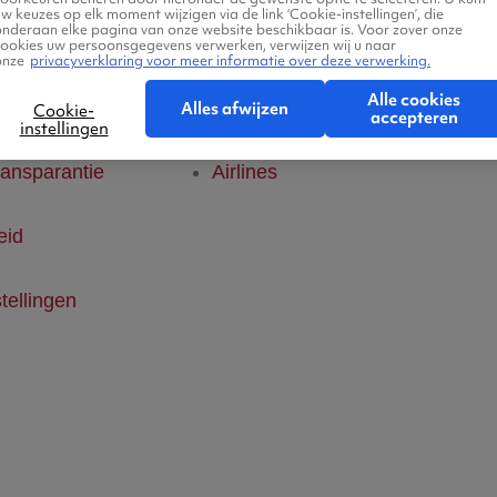
w keuzes op elk moment wijzigen via de link ‘Cookie-instellingen’, die
onderaan elke pagina van onze website beschikbaar is. Voor zover onze
klaring
Hotels
cookies uw persoonsgegevens verwerken, verwijzen wij u naar
onze
privacyverklaring voor meer informatie over deze verwerking.
Alle cookies
ice
Vlucht + hotel
Alles afwijzen
Cookie-
accepteren
instellingen
ransparantie
Airlines
eid
tellingen