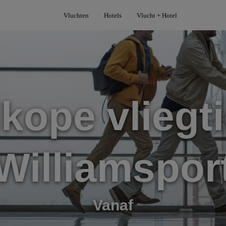
Vluchten
Hotels
Vlucht + Hotel
kope vliegti
Williamspor
Vanaf