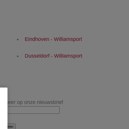
Eindhoven - Williamsport
Dusseldorf - Williamsport
onneer op onze nieuwsbrief
onneren