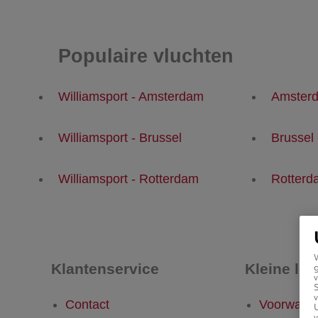
Populaire vluchten
Williamsport - Amsterdam
Amsterd
Williamsport - Brussel
Brussel 
Williamsport - Rotterdam
Rotterda
Klantenservice
Kleine let
g
v
v
Contact
Voorwaar
U