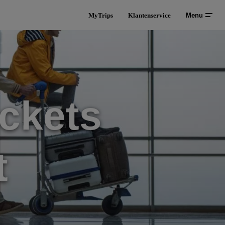
MyTrips
Klantenservice
Menu
ckets
t