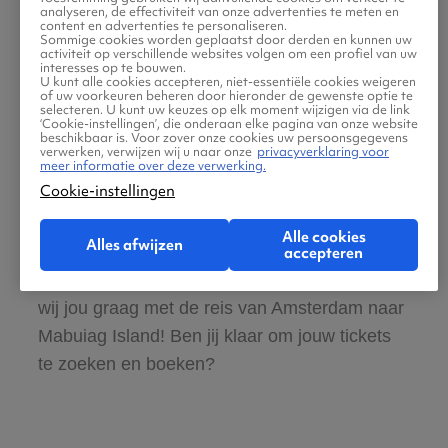
analyseren, de effectiviteit van onze advertenties te meten en
content en advertenties te personaliseren.
Sommige cookies worden geplaatst door derden en kunnen uw
Boek ook direct een hotel of huurauto voor
activiteit op verschillende websites volgen om een profiel van uw
interesses op te bouwen.
in Mabuiag Island
U kunt alle cookies accepteren, niet-essentiële cookies weigeren
of uw voorkeuren beheren door hieronder de gewenste optie te
selecteren. U kunt uw keuzes op elk moment wijzigen via de link
‘Cookie-instellingen’, die onderaan elke pagina van onze website
Gratis tips, reisadvies en speciale
beschikbaar is. Voor zover onze cookies uw persoonsgegevens
verwerken, verwijzen wij u naar onze
privacyverklaring voor
aanbiedingen voor vliegtickets Amsterdam
meer informatie over deze verwerking.
Cookie-instellingen
naar Mabuiag Island
Alle cookies
Alles afwijzen
Wij vinden dat de zoektocht naar vliegtickets
accepteren
makkelijk en leuk moet zijn. Daarom helpen
wij jou graag met de reis van Amsterdam naar
Mabuiag Island! Ben jij klaar om jouw tickets
te zoeken en boeken?