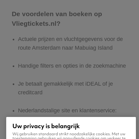
De voordelen van boeken op
Vliegtickets.nl?
Actuele prijzen en vluchtgegevens voor de
route Amsterdam naar Mabuiag Island
Handige filters en opties in de zoekmachine
Je betaalt gemakkelijk met iDEAL of je
creditcard
Nederlandstalige site en klantenservice:
365 dagen per jaar bereikbaar
Uw privacy is belangrijk
Wij gebruiken standaard strikt noodzakelijke cookies. Met uw
Zeker van veilig boeken en betalen
toestemming gebruiken wij aanvullende cookies om verkeer te