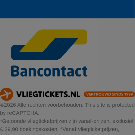
©2026 Alle rechten voorbehouden. This site is protected
by reCAPTCHA.
*Getoonde vliegticketprijzen zijn vanaf-prijzen, exclusief
€ 29,90 boekingskosten.
*Vanaf-vliegticketprijzen,