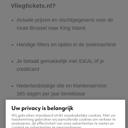
Vliegtickets.nl?
Actuele prijzen en vluchtgegevens voor de
route Brussel naar King Island
Handige filters en opties in de zoekmachine
Je betaalt gemakkelijk met iDEAL of je
creditcard
Nederlandstalige site en klantenservice:
365 dagen per jaar bereikbaar
Uw privacy is belangrijk
Zeker van veilig boeken en betalen
Wij gebruiken standaard strikt noodzakelijke cookies. Met uw
toestemming gebruiken wij aanvullende cookies om verkeer te
analyseren, de effectiviteit van onze advertenties te meten en
Boek ook direct een hotel of huurauto voor
content en advertenties te personaliseren.