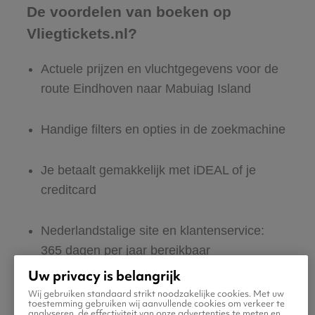
De voordelen van boeken op
Vliegtickets.nl?
Actuele prijzen en vluchtgegevens voor de
route Eindhoven naar Mabuiag Island
Handige filters en opties in de zoekmachine
Je betaalt gemakkelijk met iDEAL of je
creditcard
Nederlandstalige site en klantenservice:
365 dagen per jaar bereikbaar
Uw privacy is belangrijk
Zeker van veilig boeken en betalen
Wij gebruiken standaard strikt noodzakelijke cookies. Met uw
toestemming gebruiken wij aanvullende cookies om verkeer te
analyseren, de effectiviteit van onze advertenties te meten en