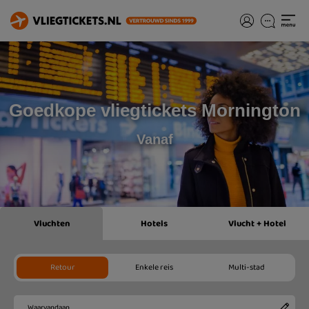
Goedkope vliegtickets Mornington
Vanaf