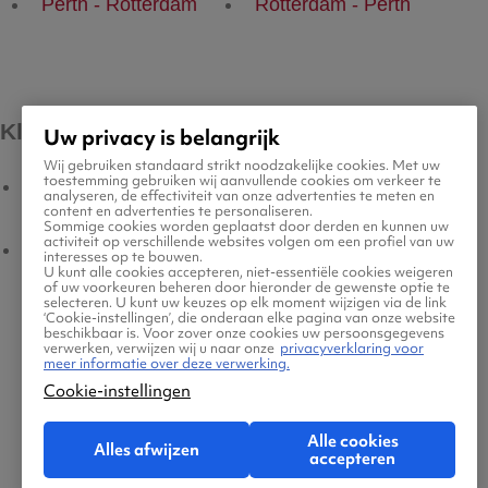
Perth - Rotterdam
Rotterdam - Perth
Klantenservice
Kleine lettertjes
Uw privacy is belangrijk
Wij gebruiken standaard strikt noodzakelijke cookies. Met uw
toestemming gebruiken wij aanvullende cookies om verkeer te
Contact
Voorwaarden
analyseren, de effectiviteit van onze advertenties te meten en
content en advertenties te personaliseren.
Sommige cookies worden geplaatst door derden en kunnen uw
activiteit op verschillende websites volgen om een profiel van uw
Meest gestelde vragen
Privacyverklaring
interesses op te bouwen.
U kunt alle cookies accepteren, niet-essentiële cookies weigeren
of uw voorkeuren beheren door hieronder de gewenste optie te
selecteren. U kunt uw keuzes op elk moment wijzigen via de link
Legal Notice
‘Cookie-instellingen’, die onderaan elke pagina van onze website
beschikbaar is. Voor zover onze cookies uw persoonsgegevens
verwerken, verwijzen wij u naar onze
privacyverklaring voor
meer informatie over deze verwerking.
Platform transparantie
Cookie-instellingen
Cookiebeleid
Alle cookies
Alles afwijzen
accepteren