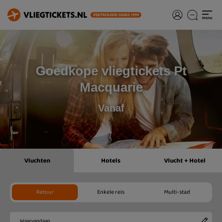
Goedkope vliegtickets Pt
Macquarie
Vanaf