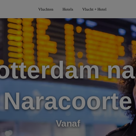
Vluchten
Hotels
Vlucht + Hotel
otterdam na
Naracoorte
Vanaf