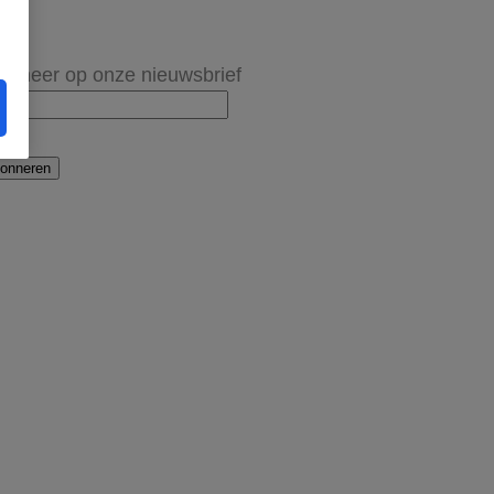
onneer op onze nieuwsbrief
onneren