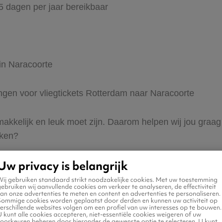
65 dagen per jaar bereikbaar
 in Naracoorte
ingen voor vliegtickets Rotterdam naar Naracoorte
 makkelijk en leuk moet zijn. Daarom helpen wij jou gra
eken?
Uw privacy is belangrijk
Wij gebruiken standaard strikt noodzakelijke cookies. Met uw toestemming
ebruiken wij aanvullende cookies om verkeer te analyseren, de effectiviteit
an onze advertenties te meten en content en advertenties te personaliseren.
Sommige cookies worden geplaatst door derden en kunnen uw activiteit op
erschillende websites volgen om een profiel van uw interesses op te bouwen.
n naar Naracoorte
 kunt alle cookies accepteren, niet-essentiële cookies weigeren of uw
voorkeuren beheren door hieronder de gewenste optie te selecteren. U kunt