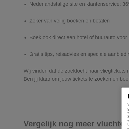
Nederlandstalige site en klantenservice: 3
Zeker van veilig boeken en betalen
Boek ook direct een hotel of huurauto voor
Gratis tips, reisadvies en speciale aanbied
Wij vinden dat de zoektocht naar vliegtickets
Ben jij klaar om jouw tickets te zoeken en bo
g
v
v
Vergelijk nog meer vluchte
U