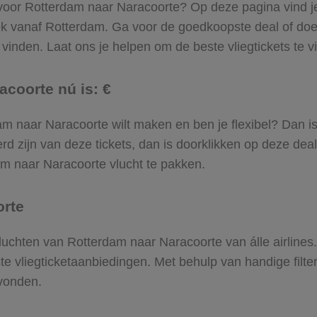
 voor Rotterdam naar Naracoorte? Op deze pagina vind je 
ek vanaf Rotterdam. Ga voor de goedkoopste deal of d
vinden. Laat ons je helpen om de beste vliegtickets te vin
acoorte nú is: €
rdam naar Naracoorte wilt maken en ben je flexibel? Dan i
d zijn van deze tickets, dan is doorklikken op deze deal
dam naar Naracoorte vlucht te pakken.
orte
 vluchten van Rotterdam naar Naracoorte van álle airline
ste vliegticketaanbiedingen. Met behulp van handige filte
evonden.