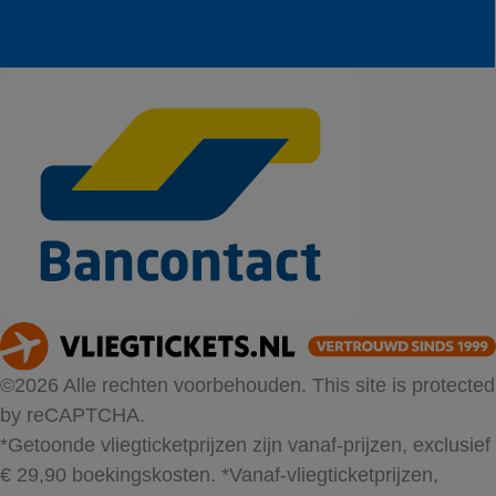
©2026 Alle rechten voorbehouden. This site is protected
by reCAPTCHA.
*Getoonde vliegticketprijzen zijn vanaf-prijzen, exclusief
€ 29,90 boekingskosten.
*Vanaf-vliegticketprijzen,