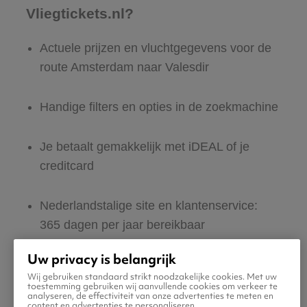
Vliegtickets.nl?
Actuele prijzen en vluchtgegevens voor de
route Amsterdam naar Valesdir
Handige filters en opties in de zoekmachine
Je betaalt gemakkelijk met iDEAL of je
creditcard
Nederlandstalige site en klantenservice:
365 dagen per jaar bereikbaar
Uw privacy is belangrijk
Zeker van veilig boeken en betalen
Wij gebruiken standaard strikt noodzakelijke cookies. Met uw
toestemming gebruiken wij aanvullende cookies om verkeer te
analyseren, de effectiviteit van onze advertenties te meten en
Boek ook direct een hotel of huurauto voor
content en advertenties te personaliseren.