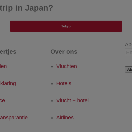
trip in Japan?
Tokyo
Ab
tertjes
Over ons
den
Vluchten
Ab
klaring
Hotels
ice
Vlucht + hotel
ransparantie
Airlines