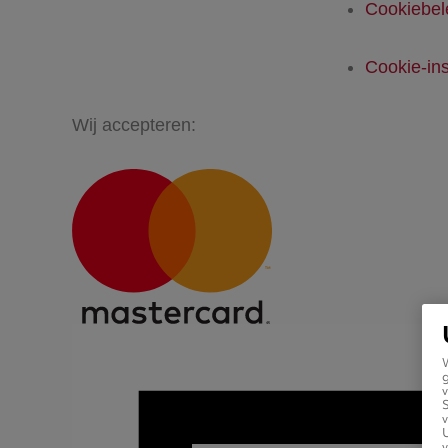
Cookiebel
Cookie-ins
Wij accepteren:
g
v
v
U