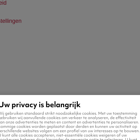
eid
tellingen
Uw privacy is belangrijk
Wij gebruiken standaard strikt noodzakelijke cookies. Met uw toestemming
ebruiken wij aanvullende cookies om verkeer te analyseren, de effectiviteit
an onze advertenties te meten en content en advertenties te personaliseren.
Sommige cookies worden geplaatst door derden en kunnen uw activiteit op
erschillende websites volgen om een profiel van uw interesses op te bouwen.
 kunt alle cookies accepteren, niet-essentiële cookies weigeren of uw
voorkeuren beheren door hieronder de gewenste optie te selecteren. U kunt