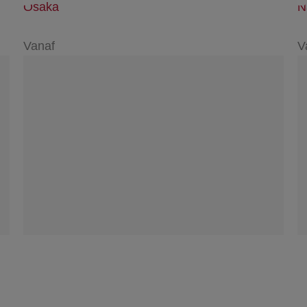
Osaka
N
Vanaf
V