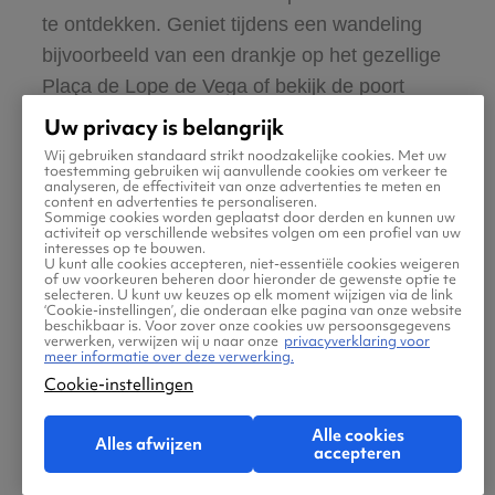
te ontdekken. Geniet tijdens een wandeling
bijvoorbeeld van een drankje op het gezellige
Plaça de Lope de Vega of bekijk de poort
Portal de Valldigna. Het is verder een goed
Uw privacy is belangrijk
idee om een fiets te huren en bijvoorbeeld een
Wij gebruiken standaard strikt noodzakelijke cookies. Met uw
toestemming gebruiken wij aanvullende cookies om verkeer te
dagje naar zee of naar het waterrijke
analyseren, de effectiviteit van onze advertenties te meten en
content en advertenties te personaliseren.
Natuurpark Albufera te gaan.
Sommige cookies worden geplaatst door derden en kunnen uw
activiteit op verschillende websites volgen om een profiel van uw
interesses op te bouwen.
U kunt alle cookies accepteren, niet-essentiële cookies weigeren
Valencia staat gelukkig ook bekend om zijn
of uw voorkeuren beheren door hieronder de gewenste optie te
selecteren. U kunt uw keuzes op elk moment wijzigen via de link
heerlijke eten. Om de lokale keuken te
‘Cookie-instellingen’, die onderaan elke pagina van onze website
beschikbaar is. Voor zover onze cookies uw persoonsgegevens
ontdekken, kun je de volgende dranken en
verwerken, verwijzen wij u naar onze
privacyverklaring voor
meer informatie over deze verwerking.
gerechten proeven tijdens een citytrip in
Cookie-instellingen
Valencia:
Alle cookies
Alles afwijzen
accepteren
Paella: dit populaire gerecht vindt zijn
oorsprong in Valencia. In het restaurant La