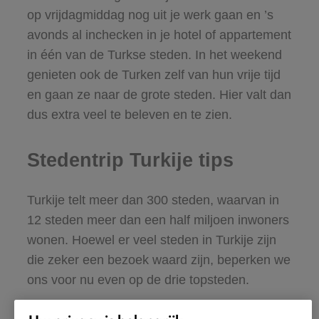
op vrijdagmiddag nog uit je werk gaan en ’s
avonds al inchecken in je hotel of appartement
in één van de Turkse steden. In het weekend
genieten ook de Turken zelf van hun vrije tijd
en gaan ze naar de grote steden. Hier valt dan
dus extra veel te beleven en te zien.
Stedentrip Turkije tips
Turkije telt meer dan 300 steden, waarvan in
12 steden meer dan een half miljoen inwoners
wonen. Hoewel er veel steden in Turkije zijn
die zeker een bezoek waard zijn, beperken we
ons voor nu even op de drie topsteden.