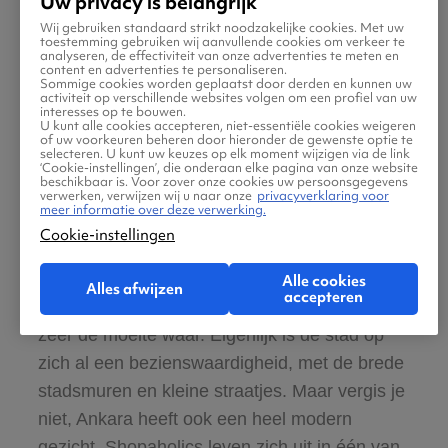
Uw privacy is belangrijk
Ankara
Wij gebruiken standaard strikt noodzakelijke cookies. Met uw
toestemming gebruiken wij aanvullende cookies om verkeer te
Wanneer je een weekend Turkije boekt, dan is
analyseren, de effectiviteit van onze advertenties te meten en
content en advertenties te personaliseren.
de hoofdstad Ankara een hele goede optie
Sommige cookies worden geplaatst door derden en kunnen uw
activiteit op verschillende websites volgen om een profiel van uw
voor jouw citytrip. In Ankara zie je een
interesses op te bouwen.
U kunt alle cookies accepteren, niet-essentiële cookies weigeren
duidelijke mix van Oosterse invloeden met
of uw voorkeuren beheren door hieronder de gewenste optie te
selecteren. U kunt uw keuzes op elk moment wijzigen via de link
invloeden vanuit Europa. Dat zie je aan de
‘Cookie-instellingen’, die onderaan elke pagina van onze website
beschikbaar is. Voor zover onze cookies uw persoonsgegevens
gebouwen, aan de mensen, het eten, eigenlijk
verwerken, verwijzen wij u naar onze
privacyverklaring voor
meer informatie over deze verwerking.
aan alles. Bezoek het mausoleum waar
Cookie-instellingen
Mustafa Kemal Atatürk, grondlegger van de
republiek Turkije, opgebaard ligt. Ook het
Alle cookies
Alles afwijzen
accepteren
Museum van Anatolische Beschavingen is
zeer de moeite waar. Eigenlijk is de stad op
zich al een bezienswaardigheid, met de brede
stadsmuren en kleine straatjes. Maar vergis je
niet, Ankara heeft ook een heel modern
gezicht. Shopaholics leven zich uit in één van