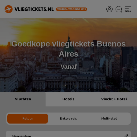
Goedkope vliegtickets Buenos
Aires
Vanaf