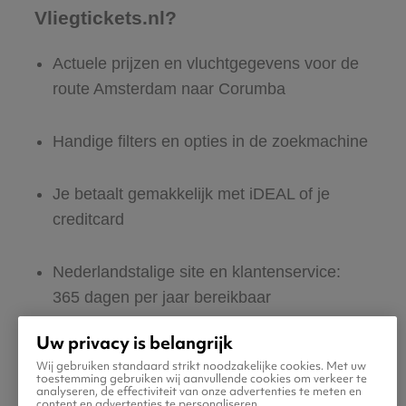
Vliegtickets.nl?
Actuele prijzen en vluchtgegevens voor de
route Amsterdam naar Corumba
Handige filters en opties in de zoekmachine
Je betaalt gemakkelijk met iDEAL of je
creditcard
Nederlandstalige site en klantenservice:
365 dagen per jaar bereikbaar
Uw privacy is belangrijk
Zeker van veilig boeken en betalen
Wij gebruiken standaard strikt noodzakelijke cookies. Met uw
toestemming gebruiken wij aanvullende cookies om verkeer te
analyseren, de effectiviteit van onze advertenties te meten en
Boek ook direct een hotel of huurauto voor
content en advertenties te personaliseren.