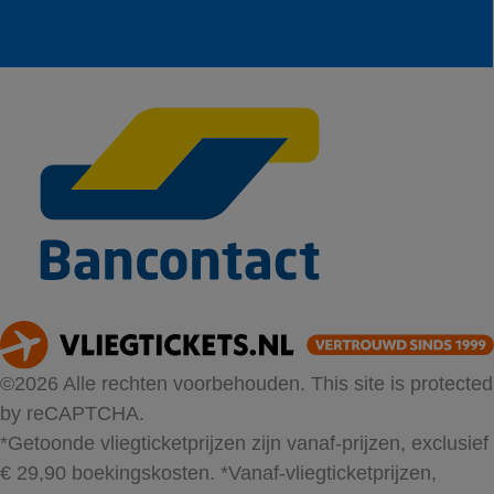
©2026 Alle rechten voorbehouden. This site is protected
by reCAPTCHA.
*Getoonde vliegticketprijzen zijn vanaf-prijzen, exclusief
€ 29,90 boekingskosten.
*Vanaf-vliegticketprijzen,