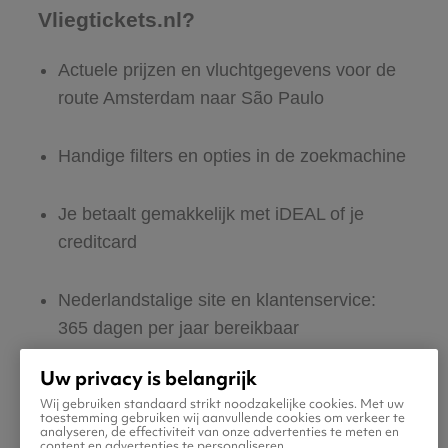
Vliegtickets.nl?
Actuele prijzen en vluchtgegevens voor de
route Amsterdam naar São Paulo
Handige filters en opties in de zoekmachine
Je betaalt gemakkelijk met iDEAL of je
creditcard
Nederlandstalige site en klantenservice:
365 dagen per jaar bereikbaar
Uw privacy is belangrijk
Zeker van veilig boeken en betalen
Wij gebruiken standaard strikt noodzakelijke cookies. Met uw
toestemming gebruiken wij aanvullende cookies om verkeer te
analyseren, de effectiviteit van onze advertenties te meten en
Boek ook direct een hotel of huurauto voor
content en advertenties te personaliseren.