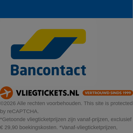
©2026 Alle rechten voorbehouden. This site is protected
by reCAPTCHA.
*Getoonde vliegticketprijzen zijn vanaf-prijzen, exclusief
€ 29,90 boekingskosten.
*Vanaf-vliegticketprijzen,