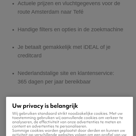
Actuele prijzen en vluchtgegevens voor de
route Amsterdam naar Tefé
Handige filters en opties in de zoekmachine
Je betaalt gemakkelijk met iDEAL of je
creditcard
Nederlandstalige site en klantenservice:
365 dagen per jaar bereikbaar
Zeker van veilig boeken en betalen
Uw privacy is belangrijk
Wij gebruiken standaard strikt noodzakelijke cookies. Met uw
Boek ook direct een hotel of huurauto voor
toestemming gebruiken wij aanvullende cookies om verkeer te
analyseren, de effectiviteit van onze advertenties te meten en
in Tefé
content en advertenties te personaliseren.
Sommige cookies worden geplaatst door derden en kunnen uw
activiteit op verschillende websites volgen om een profiel van uw