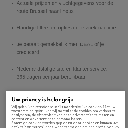
Actuele prijzen en vluchtgegevens voor de
route Brussel naar Ilheus
Handige filters en opties in de zoekmachine
Je betaalt gemakkelijk met iDEAL of je
creditcard
Nederlandstalige site en klantenservice:
365 dagen per jaar bereikbaar
Zeker van veilig boeken en betalen
Uw privacy is belangrijk
Wij gebruiken standaard strikt noodzakelijke cookies. Met uw
Boek ook direct een hotel of huurauto voor
toestemming gebruiken wij aanvullende cookies om verkeer te
analyseren, de effectiviteit van onze advertenties te meten en
in Ilheus
content en advertenties te personaliseren.
Sommige cookies worden geplaatst door derden en kunnen uw
activiteit op verschillende websites volgen om een profiel van uw