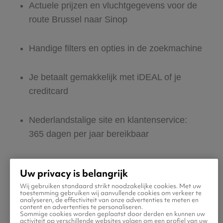
Actuele prijzen en vluchtgegevens voor de
route Brussel naar Sinop
Handige filters en opties in de zoekmachine
Je betaalt gemakkelijk met iDEAL of je
creditcard
Nederlandstalige site en klantenservice:
365 dagen per jaar bereikbaar
Zeker van veilig boeken en betalen
Uw privacy is belangrijk
Wij gebruiken standaard strikt noodzakelijke cookies. Met uw
Boek ook direct een hotel of huurauto voor
toestemming gebruiken wij aanvullende cookies om verkeer te
analyseren, de effectiviteit van onze advertenties te meten en
in Sinop
content en advertenties te personaliseren.
Sommige cookies worden geplaatst door derden en kunnen uw
activiteit op verschillende websites volgen om een profiel van uw