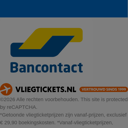
©2026 Alle rechten voorbehouden. This site is protected
by reCAPTCHA.
*Getoonde vliegticketprijzen zijn vanaf-prijzen, exclusief
€ 29,90 boekingskosten.
*Vanaf-vliegticketprijzen,