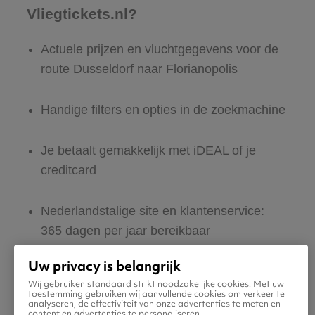
Vliegtickets.nl?
Actuele prijzen en vluchtgegevens voor de
route Dusseldorf naar Florianopolis
Handige filters en opties in de zoekmachine
Je betaalt gemakkelijk met iDEAL of je
creditcard
Nederlandstalige site en klantenservice:
365 dagen per jaar bereikbaar
Uw privacy is belangrijk
Zeker van veilig boeken en betalen
Wij gebruiken standaard strikt noodzakelijke cookies. Met uw
toestemming gebruiken wij aanvullende cookies om verkeer te
analyseren, de effectiviteit van onze advertenties te meten en
Boek ook direct een hotel of huurauto voor
content en advertenties te personaliseren.