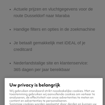
Actuele prijzen en vluchtgegevens voor de
route Dusseldorf naar Maraba
Handige filters en opties in de zoekmachine
Je betaalt gemakkelijk met iDEAL of je
creditcard
Nederlandstalige site en klantenservice:
365 dagen per jaar bereikbaar
Zeker van veilig boeken en betalen
Uw privacy is belangrijk
Wij gebruiken standaard strikt noodzakelijke cookies. Met uw
toestemming gebruiken wij aanvullende cookies om verkeer te
Boek ook direct een hotel of huurauto voor
analyseren, de effectiviteit van onze advertenties te meten en
content en advertenties te personaliseren.
in Maraba
Sommige cookies worden geplaatst door derden en kunnen uw