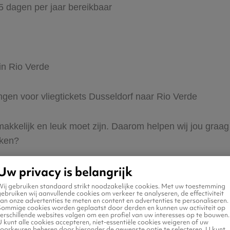
65 dagen per jaar bereikbaar
in Rio Verde
ingen voor vliegtickets Dusseldorf naar Rio Verde
 makkelijk en leuk moet zijn. Daarom helpen wij jou graa
eken?
Uw privacy is belangrijk
Wij gebruiken standaard strikt noodzakelijke cookies. Met uw toestemming
ebruiken wij aanvullende cookies om verkeer te analyseren, de effectiviteit
an onze advertenties te meten en content en advertenties te personaliseren.
Sommige cookies worden geplaatst door derden en kunnen uw activiteit op
erschillende websites volgen om een profiel van uw interesses op te bouwen.
 naar Rio Verde
 kunt alle cookies accepteren, niet-essentiële cookies weigeren of uw
voorkeuren beheren door hieronder de gewenste optie te selecteren. U kunt