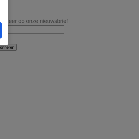
onneer op onze nieuwsbrief
onneren