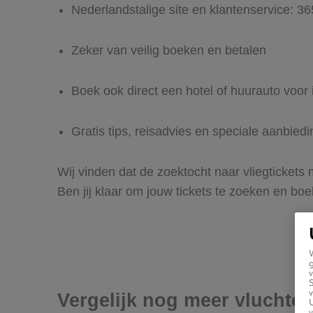
Nederlandstalige site en klantenservice: 3
Zeker van veilig boeken en betalen
Boek ook direct een hotel of huurauto voor 
Gratis tips, reisadvies en speciale aanbied
Wij vinden dat de zoektocht naar vliegtickets
Ben jij klaar om jouw tickets te zoeken en bo
g
v
v
Vergelijk nog meer vluchten
U