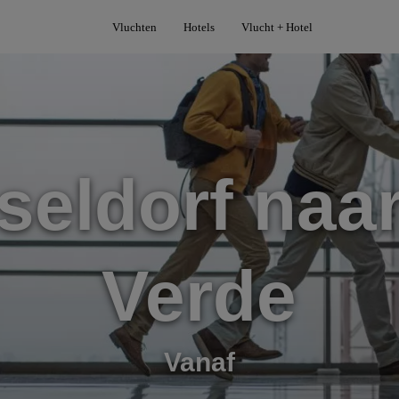
Vluchten
Hotels
Vlucht + Hotel
seldorf naar
Verde
Vanaf