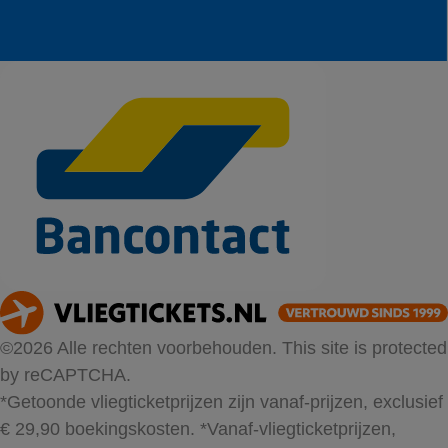
©2026 Alle rechten voorbehouden. This site is protected
by reCAPTCHA.
*Getoonde vliegticketprijzen zijn vanaf-prijzen, exclusief
€ 29,90 boekingskosten.
*Vanaf-vliegticketprijzen,