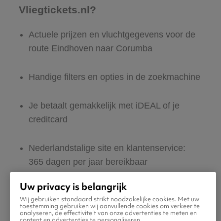
Vliegtickets.nl?
Actuele prijzen en vluchtgegevens voor de
route Eindhoven naar Corumba
Handige filters en opties in de zoekmachine
Je betaalt gemakkelijk met iDEAL of je
creditcard
Nederlandstalige site en klantenservice:
365 dagen per jaar bereikbaar
Uw privacy is belangrijk
Zeker van veilig boeken en betalen
Wij gebruiken standaard strikt noodzakelijke cookies. Met uw
toestemming gebruiken wij aanvullende cookies om verkeer te
analyseren, de effectiviteit van onze advertenties te meten en
Boek ook direct een hotel of huurauto voor
content en advertenties te personaliseren.