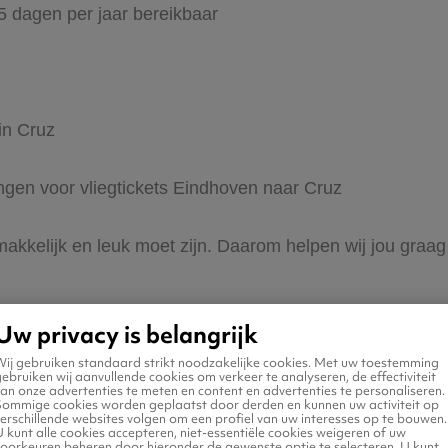
65 dagen per jaar bereikbaar
in Cruz
ingen voor vliegtickets Eindhoven naar Cruz
 makkelijk en leuk moet zijn. Daarom helpen wij jou graag
Uw privacy is belangrijk
Wij gebruiken standaard strikt noodzakelijke cookies. Met uw toestemming
ebruiken wij aanvullende cookies om verkeer te analyseren, de effectiviteit
an onze advertenties te meten en content en advertenties te personaliseren.
Sommige cookies worden geplaatst door derden en kunnen uw activiteit op
erschillende websites volgen om een profiel van uw interesses op te bouwen.
n naar Cruz
 kunt alle cookies accepteren, niet-essentiële cookies weigeren of uw
voorkeuren beheren door hieronder de gewenste optie te selecteren. U kunt