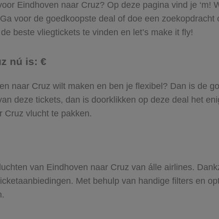
l voor Eindhoven naar Cruz? Op deze pagina vind je ‘m! Wi
. Ga voor de goedkoopste deal of doe een zoekopdracht
e beste vliegtickets te vinden en let’s make it fly!
z nú is: €
oven naar Cruz wilt maken en ben je flexibel? Dan is de go
an deze tickets, dan is doorklikken op deze deal het enig
r Cruz vlucht te pakken.
 vluchten van Eindhoven naar Cruz van álle airlines. Dank
gticketaanbiedingen. Met behulp van handige filters en op
n.