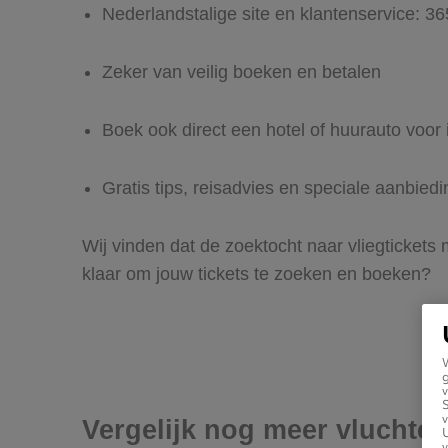
Nederlandstalige site en klantenservice: 3
Zeker van veilig boeken en betalen
Boek ook direct een hotel of huurauto voor 
Gratis tips, reisadvies en speciale aanbied
Wij vinden dat de zoektocht naar vliegtickets
klaar om jouw tickets te zoeken en boeken?
g
v
v
Vergelijk nog meer vluchte
U