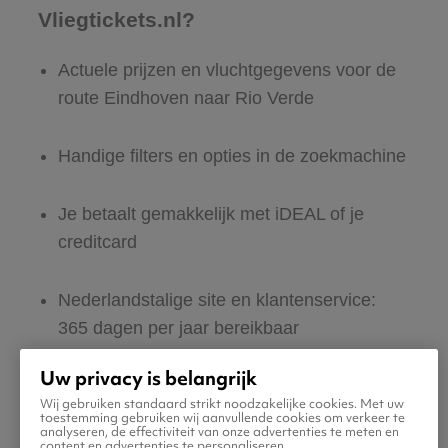
Vliegtickets.nl?
Actuele prijzen en vluchtgegevens voor de
route Eindhoven naar Rio Verde
Handige filters en opties in de zoekmachine
Je betaalt gemakkelijk met iDEAL of je
creditcard
Nederlandstalige site en klantenservice:
365 dagen per jaar bereikbaar
Uw privacy is belangrijk
Zeker van veilig boeken en betalen
Wij gebruiken standaard strikt noodzakelijke cookies. Met uw
toestemming gebruiken wij aanvullende cookies om verkeer te
analyseren, de effectiviteit van onze advertenties te meten en
Boek ook direct een hotel of huurauto voor
content en advertenties te personaliseren.