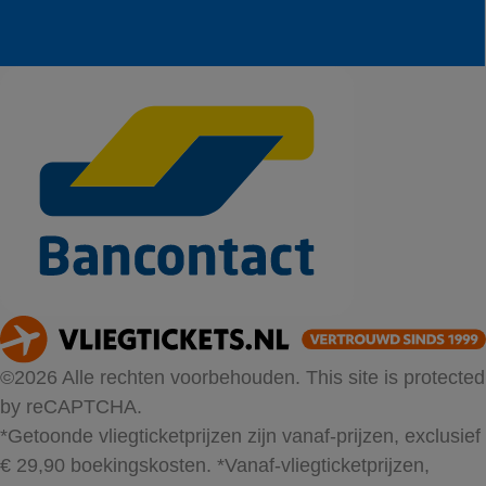
©2026 Alle rechten voorbehouden. This site is protected
by reCAPTCHA.
*Getoonde vliegticketprijzen zijn vanaf-prijzen, exclusief
€ 29,90 boekingskosten.
*Vanaf-vliegticketprijzen,